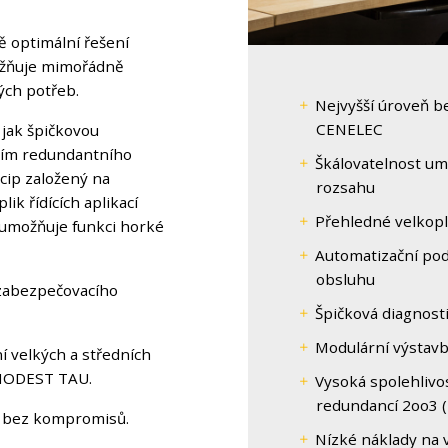
 optimální řešení
ožňuje mimořádně
ých potřeb.
Nejvyšší úroveň b
CENELEC
jak špičkovou
itím redundantního
Škálovatelnost um
cip založený na
rozsahu
ik řídících aplikací
Přehledné velkopl
rá umožňuje funkci horké
Automatizační pod
obsluhu
 zabezpečovacího
Špičková diagnost
Modulární výstav
 velkých a středních
m MODEST TAU.
Vysoká spolehlivos
redundancí 2oo3 (
tu bez kompromisů.
Nízké náklady na 