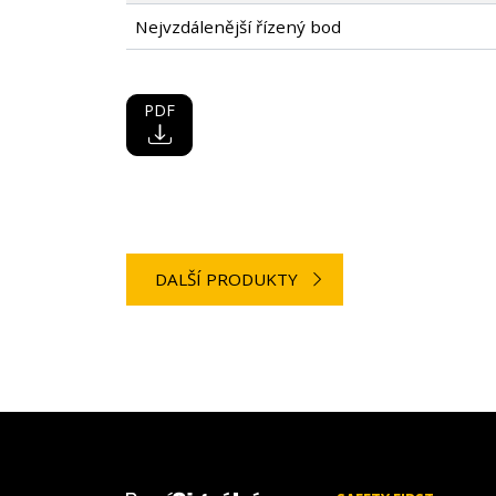
Nejvzdálenější řízený bod
PDF
DALŠÍ PRODUKTY