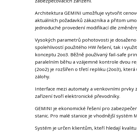
zabezpečovacích zařízení.
Architektura GEMINI umožňuje vytvořit cenově
aktuálních požadavků zákazníka a přitom um
jednoduché provedení modifikací dle změněn
Vysokých parametrů pohotovosti je dosaženo 
spolehlivostí použitého HW řešení, tak i využ
konceptu 2oo3. Běžně používaný fail-safe prin
paralelním běhu a vzájemné kontrole dvou repl
(2oo2) je rozšířen o třetí repliku (2oo3), kte
zálohy.
Interface mezi automaty a venkovními prvky
zařízení tvoří elektronické převodníky.
GEMINI je ekonomické řešení pro zabezpečení
stanic. Pro malé stanice je vhodnější systé
Systém je určen klientům, kteří hledají kvali