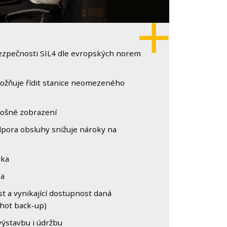
ezpečnosti SIL4 dle evropských norem
ožňuje řídit stanice neomezeného
ošné zobrazení
pora obsluhy snižuje nároky na
ika
ba
t a vynikající dostupnost daná
hot back-up)
výstavbu i údržbu