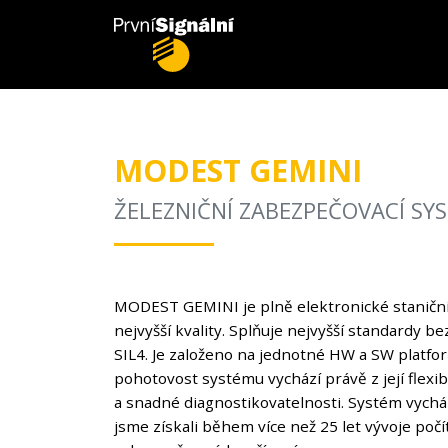
MODEST GEMINI
ŽELEZNIČNÍ ZABEZPEČOVACÍ SY
MODEST GEMINI je plně elektronické staniční
nejvyšší kvality. Splňuje nejvyšší standardy b
SIL4. Je založeno na jednotné HW a SW plat
pohotovost systému vychází právě z její flexi
a snadné diagnostikovatelnosti. Systém vycház
jsme získali během více než 25 let vývoje poč