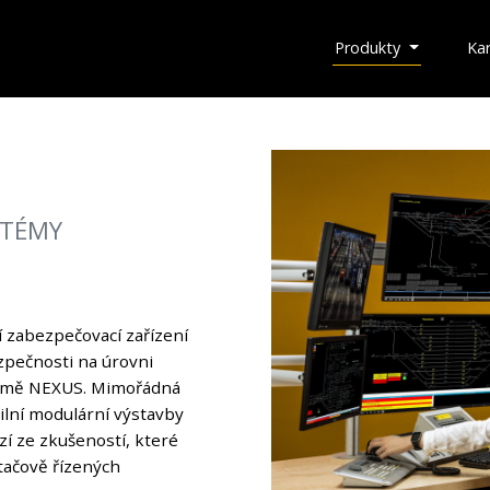
Produkty
Kar
STÉMY
 zabezpečovací zařízení
ezpečnosti na úrovni
formě NEXUS. Mimořádná
bilní modulární výstavby
í ze zkušeností, které
ítačově řízených